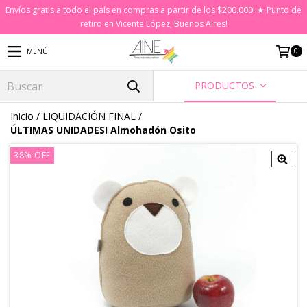
Envíos gratis a todo el país en compras a partir de los $200.000! ★ Punto de
retiro en Vicente López, Buenos Aires!
0
MENÚ
PRODUCTOS
Inicio
/
LIQUIDACIÓN FINAL
/
ÚLTIMAS UNIDADES! Almohadón Osito
38
%
OFF