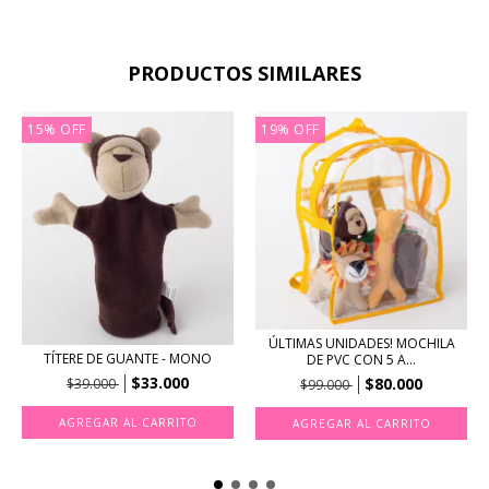
PRODUCTOS SIMILARES
15
%
OFF
19
%
OFF
ÚLTIMAS UNIDADES! MOCHILA
TÍTERE DE GUANTE - MONO
DE PVC CON 5 A...
$33.000
$80.000
$39.000
$99.000