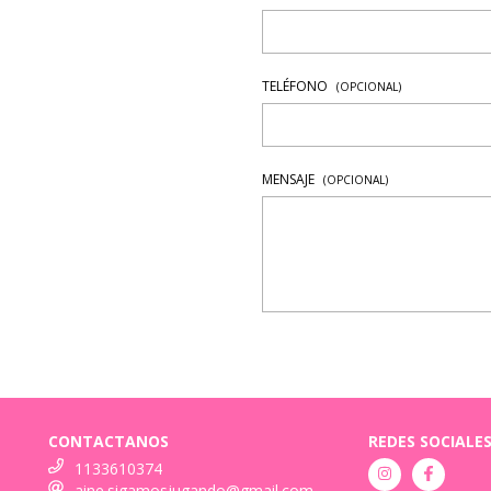
TELÉFONO
(OPCIONAL)
MENSAJE
(OPCIONAL)
CONTACTANOS
REDES SOCIALE
1133610374
aine.sigamosjugando@gmail.com