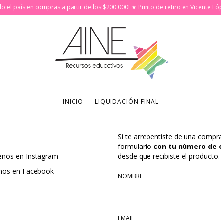
odo el país en compras a partir de los $200.000! ★ Punto de retiro en Vicente Ló
INICIO
LIQUIDACIÓN FINAL
Si te arrepentiste de una compr
formulario
con tu número de 
enos en Instagram
desde que recibiste el producto.
nos en Facebook
NOMBRE
EMAIL