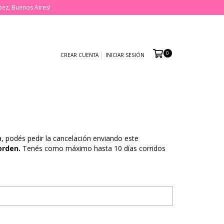
pez, Buenos Aires!
0
CREAR CUENTA
INICIAR SESIÓN
a, podés pedir la cancelación enviando este
orden.
Tenés como máximo hasta 10 días corridos