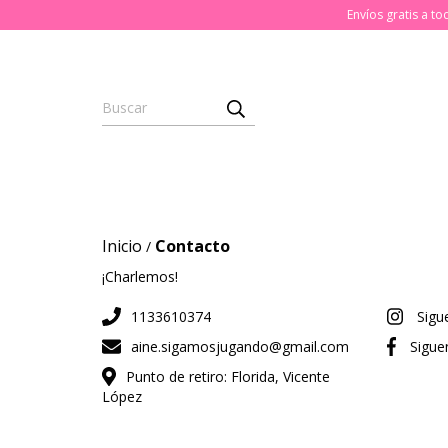
Envíos gratis a t
Inicio
Contacto
/
¡Charlemos!
1133610374
Sigu
aine.sigamosjugando@gmail.com
Sigue
Punto de retiro: Florida, Vicente
López