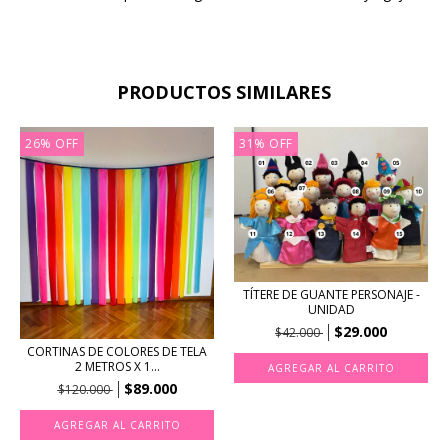
PRODUCTOS SIMILARES
26
%
OFF
31
%
OFF
TÍTERE DE GUANTE PERSONAJE -
UNIDAD
$29.000
$42.000
CORTINAS DE COLORES DE TELA
2 METROS X 1...
AGREGAR AL CARRITO
$89.000
$120.000