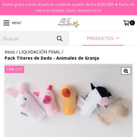
Envíos gratis a todo el país en compras a partir de los $200.000! ★ Punto de
retiro en Vicente López, Buenos Aires!
0
MENÚ
PRODUCTOS
Inicio
/
LIQUIDACIÓN FINAL
/
Pack Títeres de Dedo - Animales de Granja
18
%
OFF