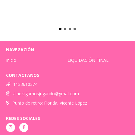
NAVEGACIÓN
Inicio
LIQUIDACIÓN FINAL
CONTACTANOS
1133610374
aine.sigamosjugando@gmail.com
Punto de retiro: Florida, Vicente López
REDES SOCIALES