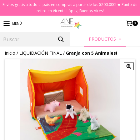
Envíos gratis a todo el país en compras a partir de los $200.000! ★ Punto de
retiro en Vicente López, Buenos Aires!
0
MENÚ
PRODUCTOS
Inicio
/
LIQUIDACIÓN FINAL
/
Granja con 5 Animales!