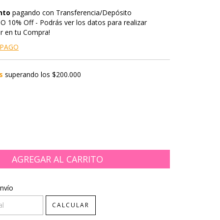
nto
pagando con Transferencia/Depósito
 10% Off - Podrás ver los datos para realizar
ar en tu Compra!
 PAGO
s
superando los
$200.000
CP:
CAMBIAR CP
nvío
CALCULAR