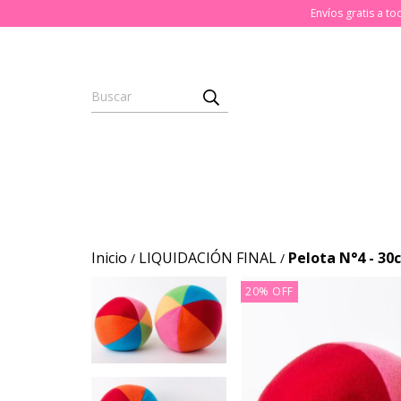
Envíos gratis a t
Inicio
LIQUIDACIÓN FINAL
Pelota N°4 - 3
/
/
20
%
OFF