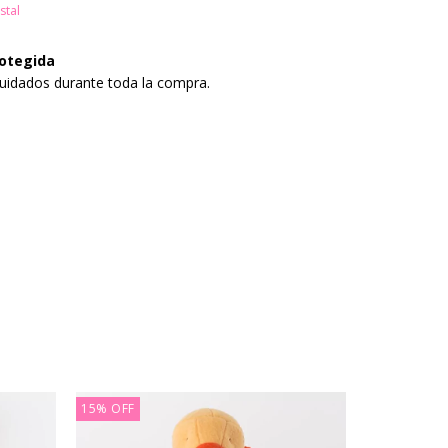
stal
otegida
uidados durante toda la compra.
15
%
OFF
19
%
OFF