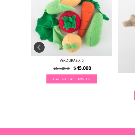
IMALES DE
00
VERDURAS X 6
$45.000
$55.000