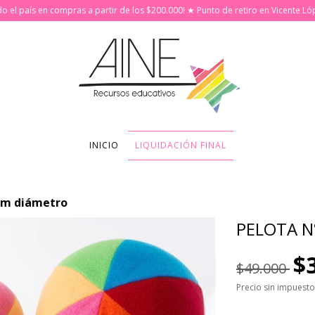
odo el país en compras a partir de los $200.000! ★ Punto de retiro en Vicente Ló
INICIO
LIQUIDACIÓN FINAL
0cm diámetro
PELOTA N
$
$49.000
Precio sin impuest