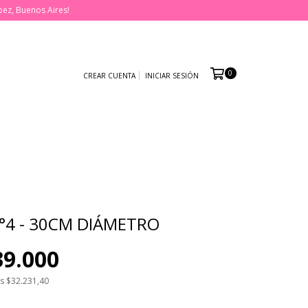
pez, Buenos Aires!
0
CREAR CUENTA
INICIAR SESIÓN
°4 - 30CM DIÁMETRO
39.000
os
$32.231,40